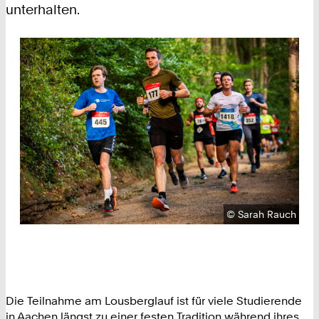
unterhalten.
Urheberrecht:
©
Sarah Rauch
Die Teilnahme am Lousberglauf ist für viele Studierende
in Aachen längst zu einer festen Tradition während ihres