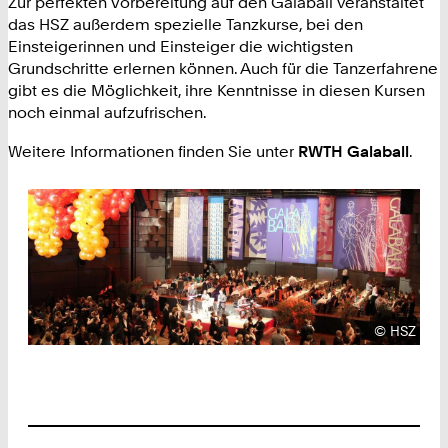
Zur perfekten Vorbereitung auf den Galaball veranstaltet
das HSZ außerdem spezielle Tanzkurse, bei den
Einsteigerinnen und Einsteiger die wichtigsten
Grundschritte erlernen können. Auch für die Tanzerfahrene
gibt es die Möglichkeit, ihre Kenntnisse in diesen Kursen
noch einmal aufzufrischen.
Weitere Informationen finden Sie unter
RWTH Galaball
.
Urheberre
©
HSZ