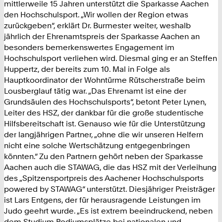
mittlerweile 15 Jahren unterstützt die Sparkasse Aachen
den Hochschulsport. „Wir wollen der Region etwas
zurückgeben“, erklärt Dr. Burmester weiter, weshalb
jährlich der Ehrenamtspreis der Sparkasse Aachen an
besonders bemerkenswertes Engagement im
Hochschulsport verliehen wird. Diesmal ging er an Steffen
Huppertz, der bereits zum 10. Mal in Folge als
Hauptkoordinator der Wohntürme Rütscherstraße beim
Lousberglauf tätig war. „Das Ehrenamt ist eine der
Grundsäulen des Hochschulsports“, betont Peter Lynen,
Leiter des HSZ, der dankbar für die große studentische
Hilfsbereitschaft ist. Genauso wie für die Unterstützung
der langjährigen Partner, „ohne die wir unseren Helfern
nicht eine solche Wertschätzung entgegenbringen
könnten.“ Zu den Partnern gehört neben der Sparkasse
Aachen auch die STAWAG, die das HSZ mit der Verleihung
des „Spitzensportpreis des Aachener Hochschulsports
powered by STAWAG“ unterstützt. Diesjähriger Preisträger
ist Lars Entgens, der für herausragende Leistungen im
Judo geehrt wurde. „Es ist extrem beeindruckend, neben
dem Studium Podiumsplätze bei nationalen und