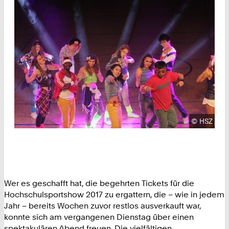
Urheberre
©
HSZ
Wer es geschafft hat, die begehrten Tickets für die
Hochschulsportshow 2017 zu ergattern, die – wie in jedem
Jahr – bereits Wochen zuvor restlos ausverkauft war,
konnte sich am vergangenen Dienstag über einen
spektakulären Abend freuen. Die vielfältigen