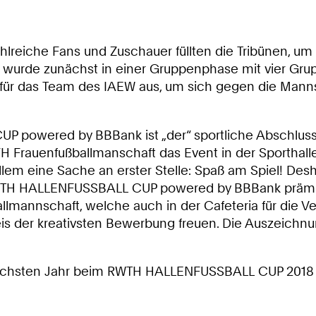
hlreiche Fans und Zuschauer füllten die Tribünen, u
r wurde zunächst in einer Gruppenphase mit vier Grup
r für das Team des IAEW aus, um sich gegen die Manns
powered by BBBank ist „der“ sportliche Abschluss de
rauenfußballmanschaft das Event in der Sporthalle K
llem eine Sache an erster Stelle: Spaß am Spiel! Des
RWTH HALLENFUSSBALL CUP powered by BBBank prämiert
lmannschaft, welche auch in der Cafeteria für die V
is der kreativsten Bewerbung freuen. Die Auszeichnun
nächsten Jahr beim RWTH HALLENFUSSBALL CUP 2018 a