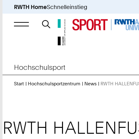
RWTH Home
Schnelleinstieg
Suche
nach
Hochschulsport
Start
Hochschulsportzentrum
News
RWTH HALLENFUSS
RWTH HALLENFUS