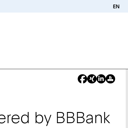
EN
Sie
sind
ier:
red by BBBank