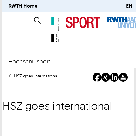
RWTH Home
EN
Suche
nach
Hochschulsport
Sie
HSZ goes international
sind
hier:
HSZ goes international