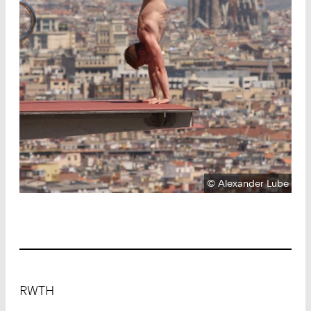
Urheberrecht:
©
Alexander Lube
Footer
RWTH