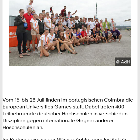
Urheberre
©
AdH
Vom 15. bis 28 Juli finden im portugisischen Coimbra die
European Universities Games statt. Dabei treten 400
Teilnehmende deutscher Hochschulen in verschieden
Disziplien gegen internationale Gegner anderer
Hoschschulen an.
Im Rudern gewann der Männer-Achter vom Institut für