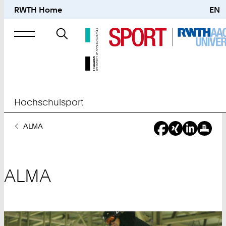
RWTH Home
EN
Suche
nach
Hochschulsport
Sie
ALMA
sind
hier:
ALMA