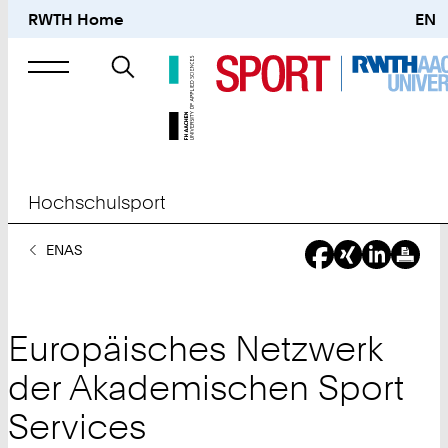
RWTH Home
EN
Suche
nach
Hochschulsport
Sie
ENAS
sind
hier:
Europäisches Netzwerk
der Akademischen Sport
Services