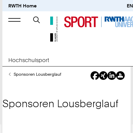
RWTH Home
EN
Suche
nach
Hochschulsport
Sie
Sponsoren Lousberglauf
sind
hier:
Sponsoren Lousberglauf