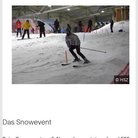
Urheberre
©
HSZ
Das Snowevent