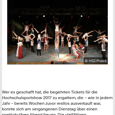
Urheberrecht:
©
HSZ/Preick
Wer es geschafft hat, die begehrten Tickets für die
Hochschulsportshow 2017 zu ergattern, die – wie in jedem
Jahr – bereits Wochen zuvor restlos ausverkauft war,
konnte sich am vergangenen Dienstag über einen
spektakulären Abend freuen. Die vielfältigen