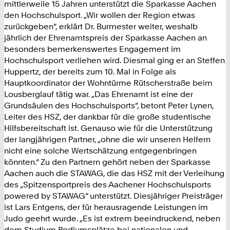
mittlerweile 15 Jahren unterstützt die Sparkasse Aachen
den Hochschulsport. „Wir wollen der Region etwas
zurückgeben“, erklärt Dr. Burmester weiter, weshalb
jährlich der Ehrenamtspreis der Sparkasse Aachen an
besonders bemerkenswertes Engagement im
Hochschulsport verliehen wird. Diesmal ging er an Steffen
Huppertz, der bereits zum 10. Mal in Folge als
Hauptkoordinator der Wohntürme Rütscherstraße beim
Lousberglauf tätig war. „Das Ehrenamt ist eine der
Grundsäulen des Hochschulsports“, betont Peter Lynen,
Leiter des HSZ, der dankbar für die große studentische
Hilfsbereitschaft ist. Genauso wie für die Unterstützung
der langjährigen Partner, „ohne die wir unseren Helfern
nicht eine solche Wertschätzung entgegenbringen
könnten.“ Zu den Partnern gehört neben der Sparkasse
Aachen auch die STAWAG, die das HSZ mit der Verleihung
des „Spitzensportpreis des Aachener Hochschulsports
powered by STAWAG“ unterstützt. Diesjähriger Preisträger
ist Lars Entgens, der für herausragende Leistungen im
Judo geehrt wurde. „Es ist extrem beeindruckend, neben
dem Studium Podiumsplätze bei nationalen und