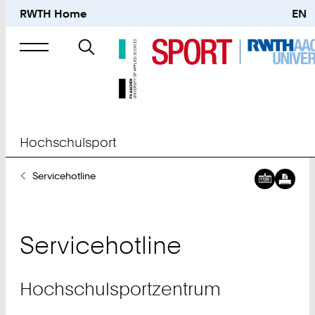
RWTH Home
EN
Suche
nach
Hochschulsport
Sie
Servicehotline
sind
hier:
Servicehotline
Hochschulsportzentrum