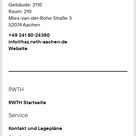
Gebäude: 2110
Raum: 210
Mies-van-der-Rohe Straße 3
52074 Aachen
Work
Telefon:
+49 241 80-24390
+
Work
info@hsz.rwth-aachen.de
4
Website
9
2
4
1
8
Footer
0
RWTH
2
4
RWTH Startseite
3
Service
9
0
Kontakt und Lagepläne