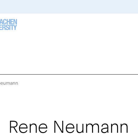
Neumann
Sie
sind
hier:
Rene
Neumann