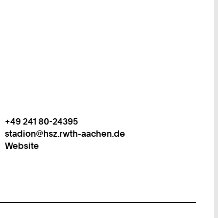
+49 241 80-24395
Work
Telefon:
stadion@hsz.rwth-aachen.de
+
Work
Website
4
9
2
4
1
8