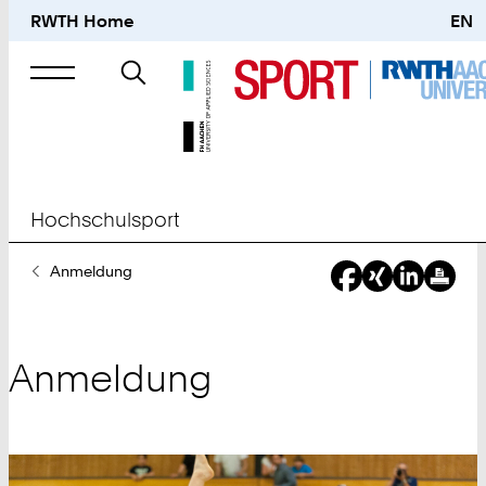
RWTH Home
EN
Suche
nach
Hochschulsport
Sie
Anmeldung
sind
hier:
Anmeldung