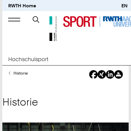
RWTH Home
EN
Suche
nach
Hochschulsport
Sie
Historie
sind
hier:
Historie