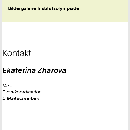
Bildergalerie Institutsolympiade
Kontakt
Ekaterina
Zharova
M.A.
Eventkoordination
Work
E-Mail schreiben