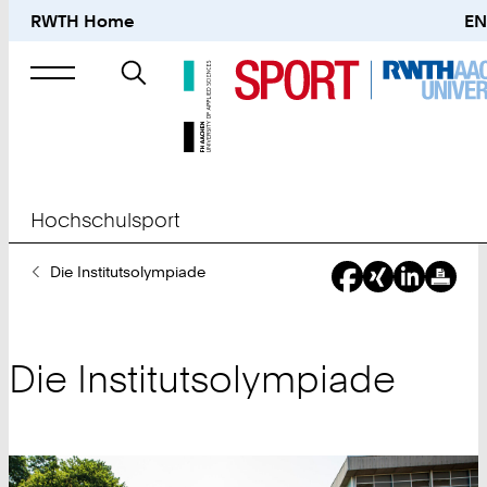
RWTH Home
EN
Suche
nach
Hochschulsport
Sie
Die Institutsolympiade
sind
hier:
Die Institutsolympiade