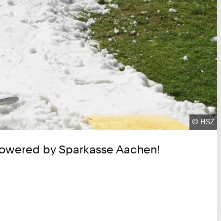
Urheber
©
HSZ
 powered by Sparkasse Aachen!