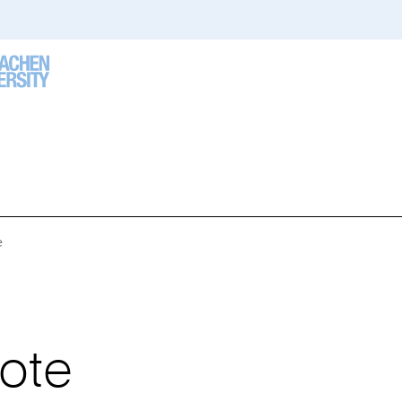
e
Sie
sind
hier:
ote