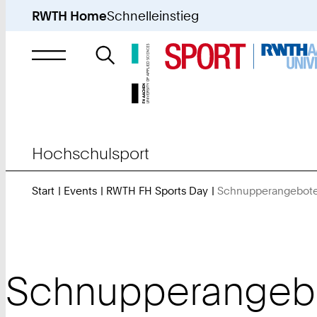
RWTH Home
Schnelleinstieg
Suche
nach
Hochschulsport
Start
Events
RWTH FH Sports Day
Schnupperangebot
Schnupperangeb