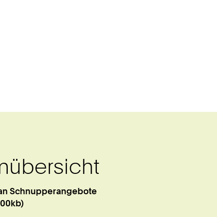
übersicht
lan Schnupperangebote
300kb)