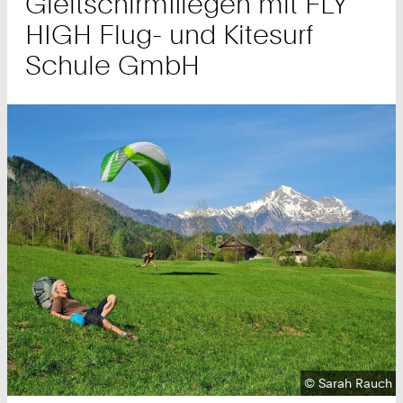
Gleitschirmfliegen mit FLY
1
7
HIGH Flug- und Kitesurf
1
Schule GmbH
3
Urheberrecht:
©
Sarah Rauch