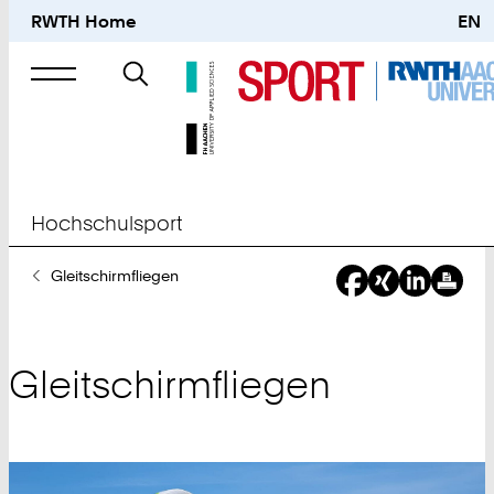
RWTH Home
EN
Suche
nach
Hochschulsport
Sie
Gleitschirmfliegen
sind
hier:
Gleitschirmfliegen