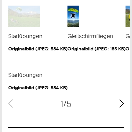
Startübungen
Gleitschirmfliegen
Gl
Originalbild (
JPEG
: 584 KB)
Originalbild (
JPEG
: 185 KB)
Ori
Urheberrecht:
Urheberrecht:
Ur
©
Sarah Rauch
©
Sarah Rauch
©
Startübungen
Originalbild (
JPEG
: 584 KB)
1/5