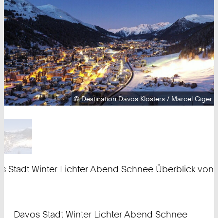
Urheberrecht:
©
Destination Davos Klosters / Marcel Giger
s Stadt Winter Lichter Abend Schnee Überblick von
errecht:
tination Davos Klosters / Marcel Giger
Davos Stadt Winter Lichter Abend Schnee