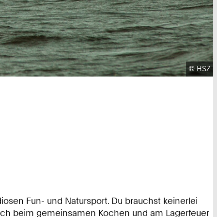
Urheber
©
HSZ
iosen Fun- und Natursport. Du brauchst keinerlei
danach beim gemeinsamen Kochen und am Lagerfeuer