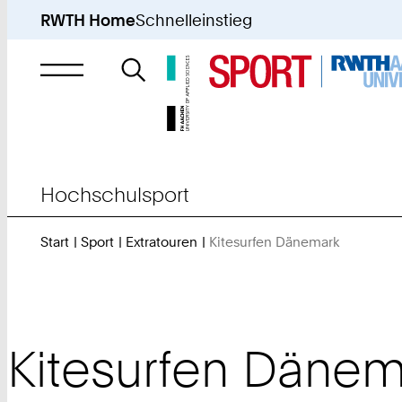
RWTH Home
Schnelleinstieg
Suche
nach
Hochschulsport
Start
Sport
Extratouren
Kitesurfen Dänemark
Sie
sind
hier:
Kitesurfen Dänem