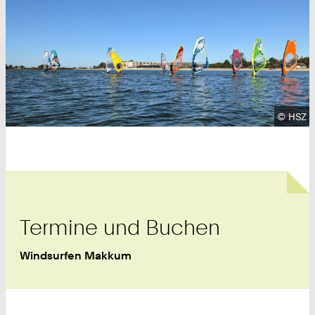
Urhebe
©
HSZ
Termine und Buchen
Windsurfen Makkum