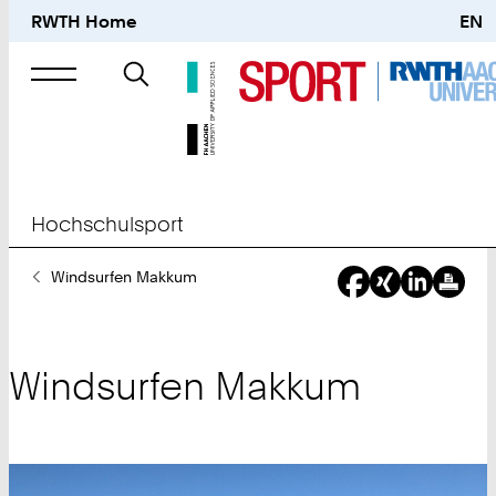
RWTH Home
EN
Suche
nach
Hochschulsport
Sie
Windsurfen Makkum
sind
hier:
Windsurfen Makkum