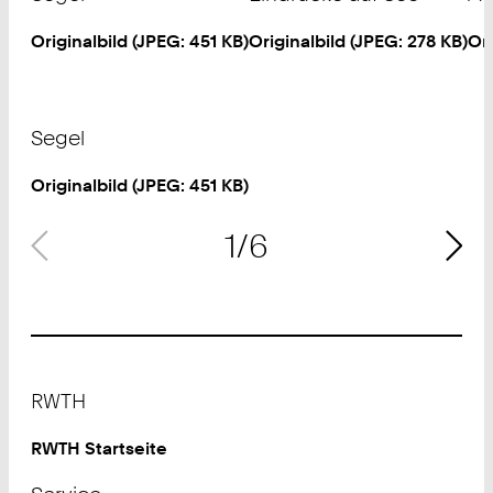
Originalbild (
JPEG
: 451 KB)
Originalbild (
JPEG
: 278 KB)
Ori
Urheberrecht:
Ur
©
HSZ
©
Segel
Originalbild (
JPEG
: 451 KB)
1/6
Footer
RWTH
RWTH Startseite