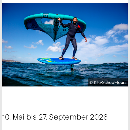
Urheberrecht:
©
Kite-School-Tours
10. Mai bis 27. September 2026