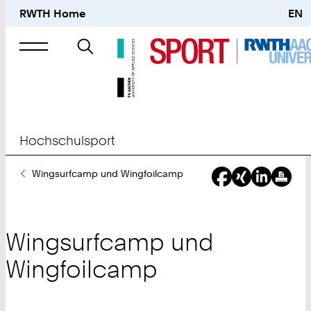
RWTH Home
EN
Suche
nach
Hochschulsport
Sie
Wingsurfcamp und Wingfoilcamp
sind
hier:
Wingsurfcamp und
Wingfoilcamp