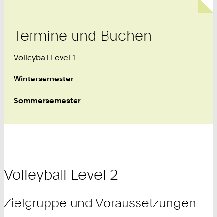
Termine und Buchen
Volleyball Level 1
Wintersemester
Sommersemester
Volleyball Level 2
Zielgruppe und Voraussetzungen