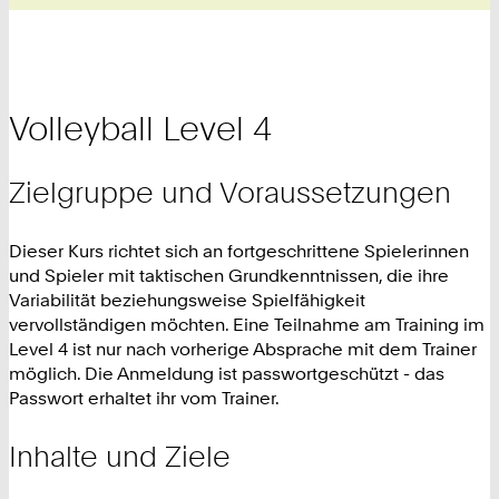
Volleyball Level 4
Zielgruppe und Voraussetzungen
Dieser Kurs richtet sich an fortgeschrittene Spielerinnen
und Spieler mit taktischen Grundkenntnissen, die ihre
Variabilität beziehungsweise Spielfähigkeit
vervollständigen möchten. Eine Teilnahme am Training im
Level 4 ist nur nach vorherige Absprache mit dem Trainer
möglich. Die Anmeldung ist passwortgeschützt - das
Passwort erhaltet ihr vom Trainer.
Inhalte und Ziele