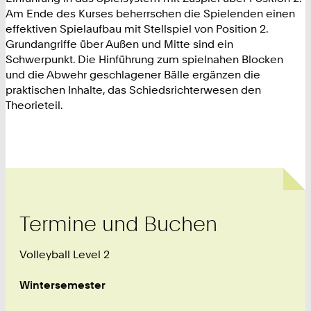
Am Ende des Kurses beherrschen die Spielenden einen
effektiven Spielaufbau mit Stellspiel von Position 2.
Grundangriffe über Außen und Mitte sind ein
Schwerpunkt. Die Hinführung zum spielnahen Blocken
und die Abwehr geschlagener Bälle ergänzen die
praktischen Inhalte, das Schiedsrichterwesen den
Theorieteil.
Termine und Buchen
Volleyball Level 2
Wintersemester