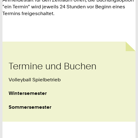
"ein Termin" wird jeweils 24 Stunden vor Beginn eines
Termins freigeschaltet.
Termine und Buchen
Volleyball Spielbetrieb
Wintersemester
Sommersemester