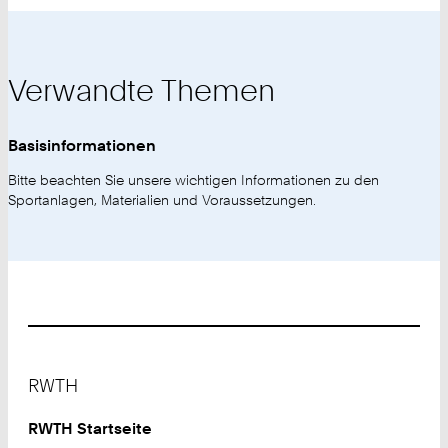
Verwandte Themen
Basisinformationen
Bitte beachten Sie unsere wichtigen Informationen zu den
Sportanlagen, Materialien und Voraussetzungen.
Footer
RWTH
RWTH Startseite