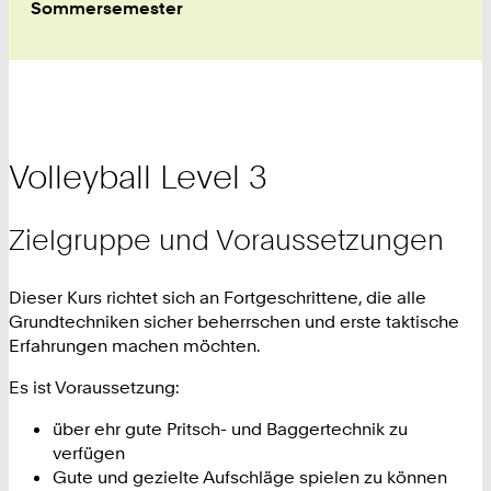
Sommersemester
Volleyball Level 3
Zielgruppe und Voraussetzungen
Dieser Kurs richtet sich an Fortgeschrittene, die alle
Grundtechniken sicher beherrschen und erste taktische
Erfahrungen machen möchten.
Es ist Voraussetzung:
über ehr gute Pritsch- und Baggertechnik zu
verfügen
Gute und gezielte Aufschläge spielen zu können