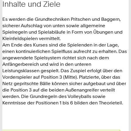
Inhalte und Ziele
Es werden die Grundtechniken Pritschen und Baggern,
sicherer Aufschlag von unten sowie allgemeine
Spielregeln und Spielabläufe in Form von Übungen und
Kleinfeldspielen vermittelt.
Am Ende des Kurses sind die Spielenden in der Lage,
einen kontinuierlichen Spielfluss aufrecht zu erhalten. Das
angewendete Spielsystem richtet sich nach dem
Anfängerbereich und wird in den unteren
Leistungsklassen gespielt. Das Zuspiel erfolgt über den
Vorderspieler auf Position 3 (Mitte). Platzierte, über das
Netz gepritschte Bälle können sicher aufgebaut und über
die Position 3 auf die beiden Außenangreifer verteilt
werden. Die Grundregeln des Volleyballs sowie
Kenntnisse der Positionen 1 bis 6 bilden den Theorieteil.