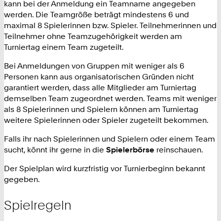
kann bei der Anmeldung ein Teamname angegeben
werden. Die Teamgröße beträgt mindestens 6 und
maximal 8 Spielerinnen bzw. Spieler. Teilnehmerinnen und
Teilnehmer ohne Teamzugehörigkeit werden am
Turniertag einem Team zugeteilt.
Bei Anmeldungen von Gruppen mit weniger als 6
Personen kann aus organisatorischen Gründen nicht
garantiert werden, dass alle Mitglieder am Turniertag
demselben Team zugeordnet werden. Teams mit weniger
als 8 Spielerinnen und Spielern können am Turniertag
weitere Spielerinnen oder Spieler zugeteilt bekommen.
Falls ihr nach Spielerinnen und Spielern oder einem Team
sucht, könnt ihr gerne in die
Spielerbörse
reinschauen.
Der Spielplan wird kurzfristig vor Turnierbeginn bekannt
gegeben.
Spielregeln