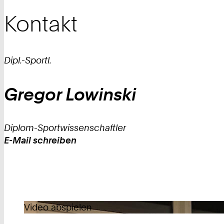
Kontakt
Dipl.-Sportl.
Gregor
Lowinski
Diplom-Sportwissenschaftler
E-Mail schreiben
Work
Video abspielen