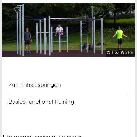
Urheberrecht
©
HSZ Walter
Zum Inhalt springen
Basics
Functional Training