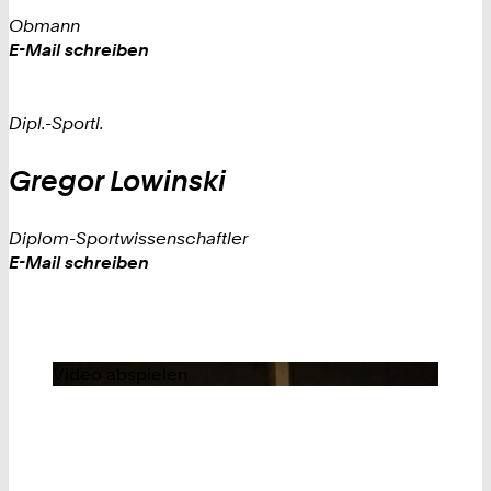
Obmann
Work
E-Mail schreiben
Dipl.-Sportl.
Gregor
Lowinski
Diplom-Sportwissenschaftler
Work
E-Mail schreiben
Video abspielen