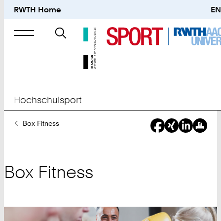
RWTH Home
EN
Suche
nach
Hochschulsport
Sie
Box Fitness
sind
hier:
Box Fitness