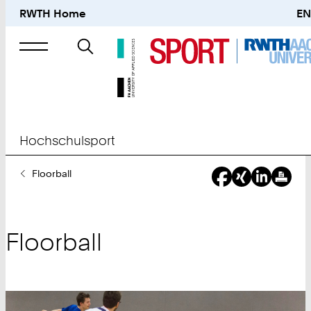
RWTH Home
EN
Suche
nach
Hochschulsport
Sie
Floorball
sind
hier:
Floorball