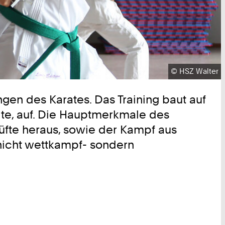
Urheberrecht:
©
HSZ Walter
ungen des Karates. Das Training baut auf
te, auf. Die Hauptmerkmale des
Hüfte heraus, sowie der Kampf aus
t nicht wettkampf- sondern