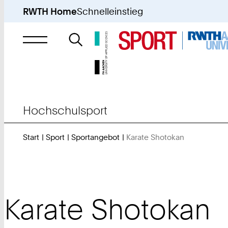
RWTH Home
Schnelleinstieg
Suche
nach
Hochschulsport
Start
Sport
Sportangebot
Karate Shotokan
Sie
sind
hier:
Karate Shotokan