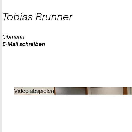
Tobias
Brunner
Obmann
E-Mail schreiben
Work
Video abspielen