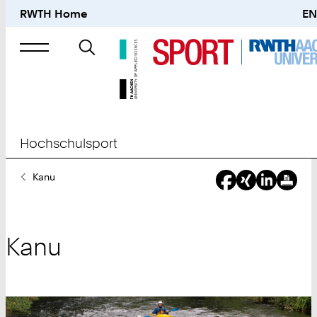
RWTH Home
EN
Suche
nach
Hochschulsport
Sie
Kanu
sind
hier:
Kanu