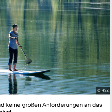
Urheber
©
HSZ
 und keine großen Anforderungen an das