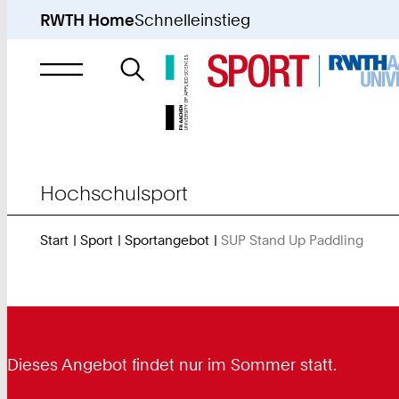
RWTH Home
Schnelleinstieg
Suche
nach
Hochschulsport
Start
Sport
Sportangebot
SUP Stand Up Paddling
Sie
sind
hier:
Dieses Angebot findet nur im Sommer statt.