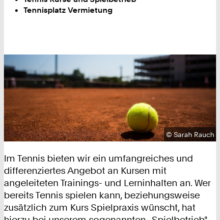
Tennisplatz Vermietung
Urheberrecht:
©
Sarah Rauch
Im Tennis bieten wir ein umfangreiches und
differenziertes Angebot an Kursen mit
angeleiteten Trainings- und Lerninhalten an. Wer
bereits Tennis spielen kann, beziehungsweise
zusätzlich zum Kurs Spielpraxis wünscht, hat
hierzu bei unserem sogenannten „Spielbetrieb"