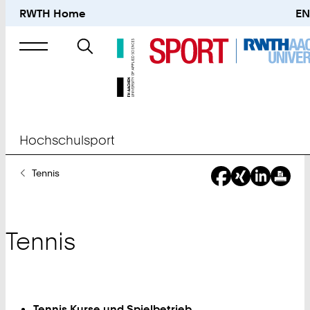
RWTH Home
EN
Suche
nach
Hochschulsport
Sie
Tennis
sind
hier:
Tennis
Tennis Kurse und Spielbetrieb