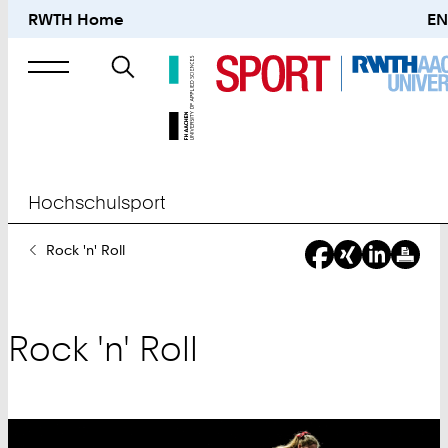
RWTH Home
EN
Suche
nach
Hochschulsport
Sie
Rock 'n' Roll
sind
hier:
Rock 'n' Roll