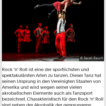
Urheberrecht:
©
Sarah Rauch
Rock 'n' Roll ist eine der sportlichsten und
spektakulärsten Arten zu tanzen. Dieser Tanz hat
seinen Ursprung in den Vereinigten Staaten von
Amerika und wird wegen seiner vielen
akrobatischen Elemente auch als Tanzsport
bezeichnet. Charakteristisch für den Rock ’n’ Roll
sind neben der Akrobatik der gesprungene