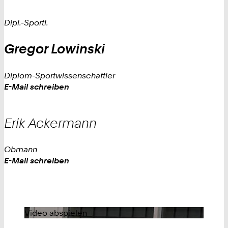
Dipl.-Sportl.
Gregor
Lowinski
Diplom-Sportwissenschaftler
Work
E-Mail schreiben
Erik
Ackermann
Obmann
Work
E-Mail schreiben
Video abspielen