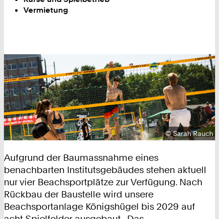
Vermietung
Urheberrecht:
©
Sarah Rauch
Aufgrund der Baumassnahme eines
benachbarten Institutsgebäudes stehen aktuell
nur vier Beachsportplätze zur Verfügung. Nach
Rückbau der Baustelle wird unsere
Beachsportanlage Königshügel bis 2029 auf
acht Spielfelder ausgebaut. Das