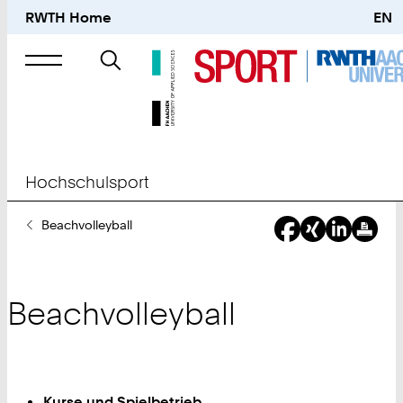
RWTH Home
EN
Suche
nach
Hochschulsport
Sie
Beachvolleyball
sind
hier:
Beachvolleyball
Kurse und Spielbetrieb