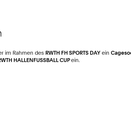
n
ter im Rahmen des
RWTH FH SPORTS DAY
ein
Cagesoc
RWTH HALLENFUSSBALL CUP
ein.