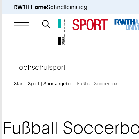
RWTH Home
Schnelleinstieg
Suche
nach
Hochschulsport
Start
Sport
Sportangebot
Fußball Soccerbox
Sie
sind
hier:
Fußball Soccerb