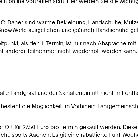
n online Vortreffen statt. Hier werden Sie die wichti
 °C. Daher sind warme Bekleidung, Handschuhe, Mütz
 SnowWorld ausgeliehen und (dünne!) Handschuhe ge
eitpunkt, als den 1. Termin, ist nur nach Absprache m
ht anderer Teilnehmer nicht wiederholt werden kann.
alle Landgraaf und der Skihalleneintritt nicht mit enth
en besteht die Möglichkeit im Vorhinein Fahrgemeinsc
r Ort für 27,50 Euro pro Termin gekauft werden. Diese 
ulsports Aachen. Es git eine rabattierte Fünf-Wochen