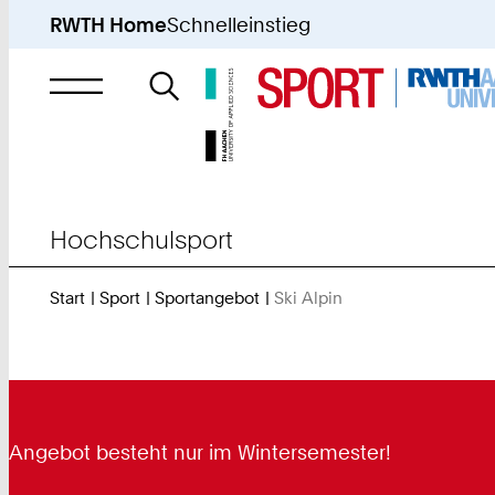
RWTH Home
Schnelleinstieg
Suche
nach
Hochschulsport
Start
Sport
Sportangebot
Ski Alpin
Sie
sind
hier:
Angebot besteht nur im Wintersemester!