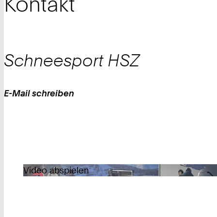
Kontakt
Schneesport
HSZ
E-Mail schreiben
Work
Video abspielen