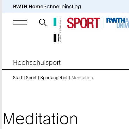
RWTH Home
Schnelleinstieg
Suche
nach
Hochschulsport
Start
Sport
Sportangebot
Meditation
Sie
sind
hier:
Meditation