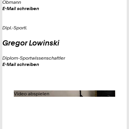
Obmann
Work
E-Mail schreiben
Dipl.-Sportl.
Gregor
Lowinski
Diplom-Sportwissenschaftler
Work
E-Mail schreiben
Video abspielen