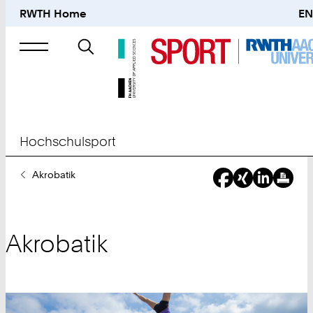
RWTH Home
EN
Suche
nach
Hochschulsport
Sie
Akrobatik
sind
hier:
Akrobatik