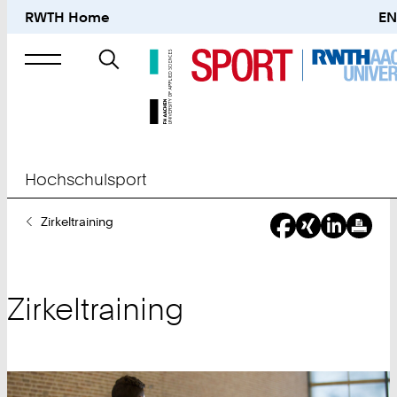
RWTH Home
EN
Suche
nach
Hochschulsport
Sie
Zirkeltraining
sind
hier:
Zirkeltraining