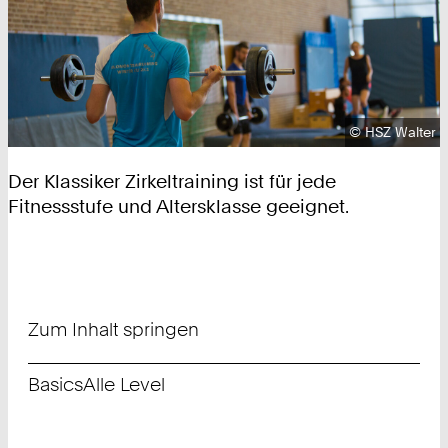
Urheberrecht
©
HSZ Walter
Der Klassiker Zirkeltraining ist für jede
Fitnessstufe und Altersklasse geeignet.
Zum Inhalt springen
Basics
Alle Level