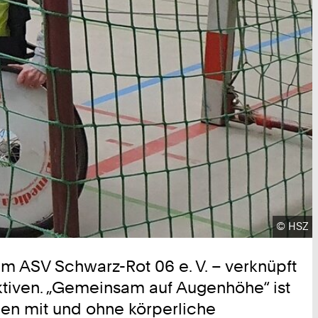
Urheber
©
HSZ
m ASV Schwarz-Rot 06 e. V. – verknüpft
ktiven. „Gemeinsam auf Augenhöhe“ ist
en mit und ohne körperliche