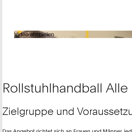
Video abspielen
Rollstuhlhandball Alle
Zielgruppe und Voraussetz
Das Angebot richtet sich an Frauen und Männer, jed