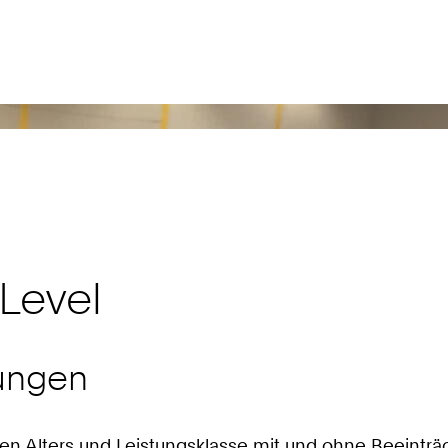
 Level
ungen
en Alters und Leistungsklasse mit und ohne Beeinträ