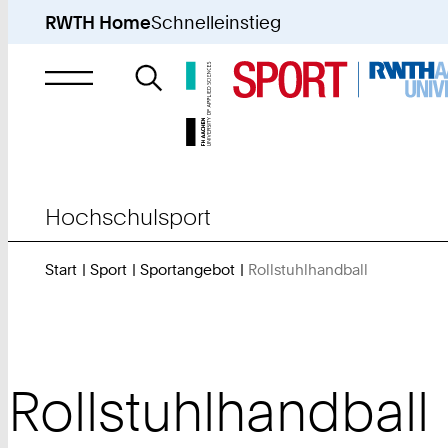
RWTH Home
Schnelleinstieg
Suche
nach
Hochschulsport
Start
Sport
Sportangebot
Rollstuhlhandball
Sie
sind
hier:
Rollstuhlhandball