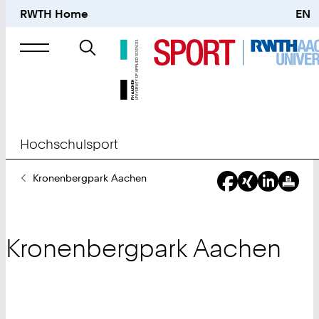
RWTH Home
EN
Suche
nach
Hochschulsport
Sie
Kronenbergpark Aachen
sind
hier:
Kronenbergpark Aachen