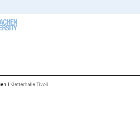
gen
Kletterhalle Tivoli
Sie
sind
hier: