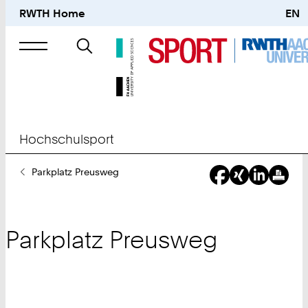
RWTH Home
EN
Suche
nach
Hochschulsport
Sie
Parkplatz Preusweg
sind
hier:
Parkplatz Preusweg