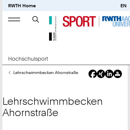
RWTH Home
EN
Suche
nach
Hochschulsport
Sie
Lehrschwimmbecken Ahornstraße
sind
hier:
Lehrschwimmbecken
Ahornstraße