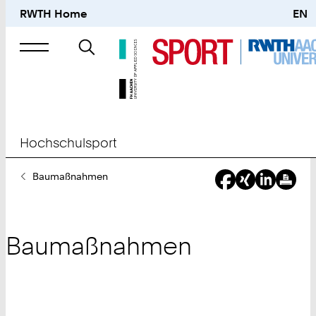
RWTH Home
EN
Suche
nach
Hochschulsport
Sie
Baumaßnahmen
sind
hier:
Baumaßnahmen