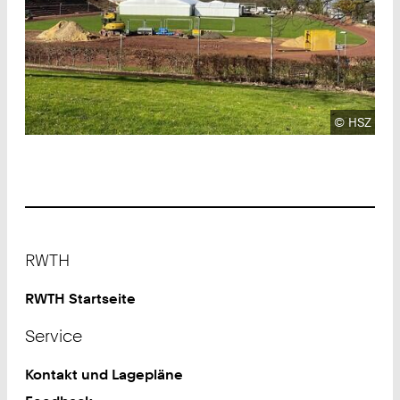
Urheberre
©
HSZ
Footer
RWTH
RWTH Startseite
Service
Kontakt und Lagepläne