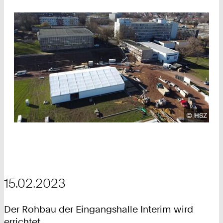
Urheberre
©
HSZ
15.02.2023
Der Rohbau der Eingangshalle Interim wird
errichtet.