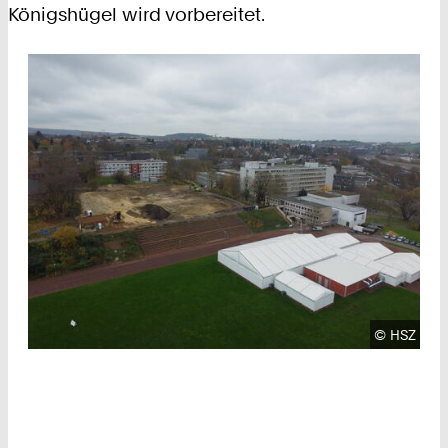
Königshügel wird vorbereitet.
Urheberre
©
HSZ