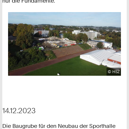
nur die Fundamente.
Urheberre
©
HSZ
14.12.2023
Die Baugrube für den Neubau der Sporthalle