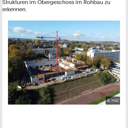
Strukturen im Obergeschoss im Rohbau zu
erkennen.
Urheberre
©
HSZ