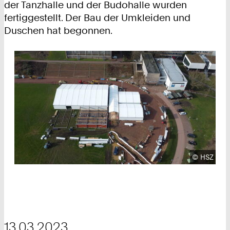
der Tanzhalle und der Budohalle wurden
fertiggestellt. Der Bau der Umkleiden und
Duschen hat begonnen.
Urheberre
©
HSZ
13.03.2023