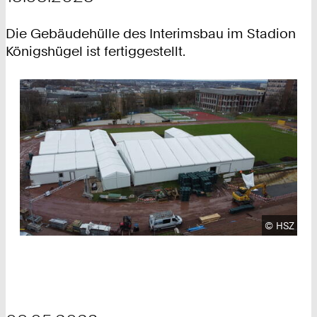
Die Gebäudehülle des Interimsbau im Stadion
Königshügel ist fertiggestellt.
Urheberre
©
HSZ