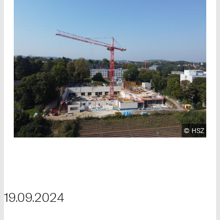
Urheberre
©
HSZ
19.09.2024