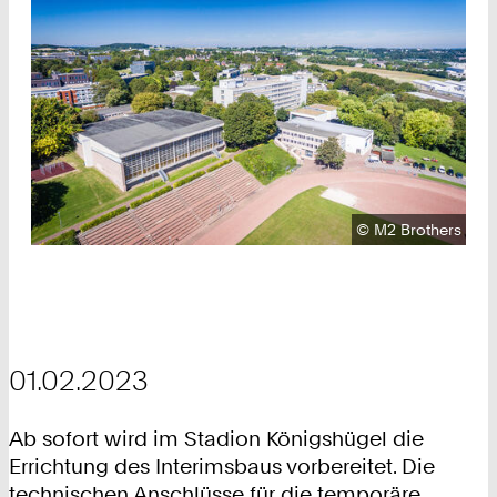
Urheberrecht:
©
M2 Brothers
01.02.2023
Ab sofort wird im Stadion Königshügel die
Errichtung des Interimsbaus vorbereitet. Die
technischen Anschlüsse für die temporäre