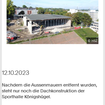
Urheberre
©
HSZ
12.10.2023
Nachdem die Aussenmauern entfernt wurden,
steht nur noch die Dachkonstruktion der
Sporthalle Königshügel.