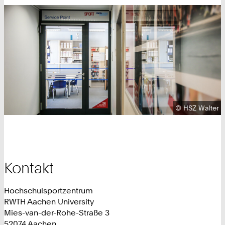
Urheberrecht
©
HSZ Walter
Kontakt
Hochschulsportzentrum
RWTH Aachen University
Mies-van-der-Rohe-Straße 3
52074 Aachen