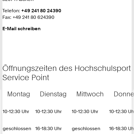
Telefon:
+
+49 241 80 24390
Fax: +49 241 80 624390
4
9
E-Mail schreiben
2
4
1
8
0
2
Öffnungszeiten des Hochschulsport
4
Service Point
3
9
0
Montag
Dienstag
Mittwoch
Donne
10-12:30 Uhr
10-12:30 Uhr
10-12:30 Uhr
10-12:30 Uh
geschlossen
16-18:30 Uhr
geschlossen
16-18:30 Uh