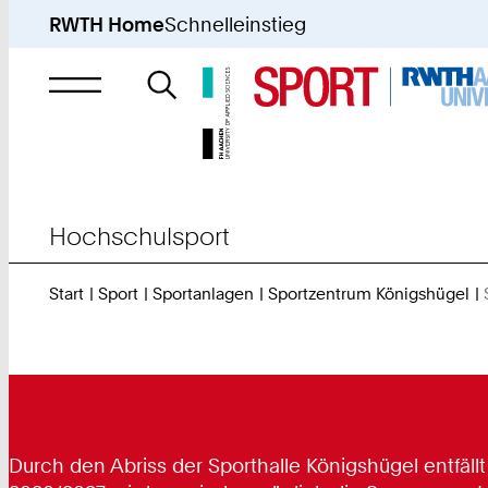
RWTH Home
Schnelleinstieg
Suche
nach
Hochschulsport
Start
Sport
Sportanlagen
Sportzentrum Königshügel
Durch den Abriss der Sporthalle Königshügel entfäll