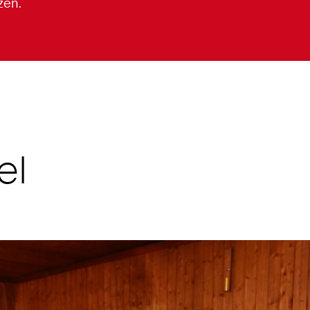
zen.
el