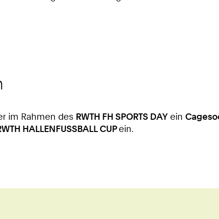
n
ter im Rahmen des
RWTH FH SPORTS DAY
ein
Cagesoc
RWTH HALLENFUSSBALL CUP
ein.