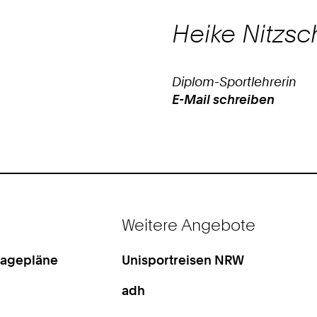
Heike
Nitzsc
Diplom-Sportlehrerin
E-Mail schreiben
Work
Weitere Angebote
Lagepläne
Unisportreisen NRW
adh