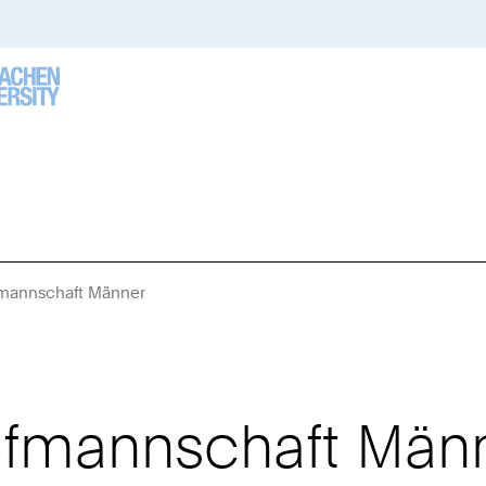
mannschaft Männer
Sie
sind
hier:
pfmannschaft Män